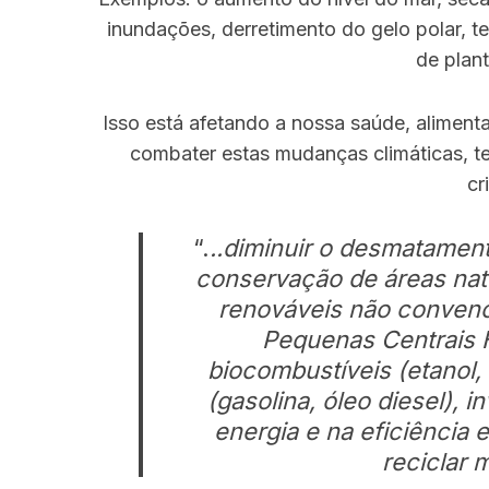
inundações, derretimento do gelo polar, t
de plan
S
Isso está afetando a nossa saúde, aliment
e
combater estas mudanças climáticas, te
a
cr
r
c
h
“.
..diminuir o desmatament
f
conservação de áreas natu
o
renováveis não convenci
r
:
Pequenas Centrais Hid
biocombustíveis (etanol, 
(gasolina, óleo diesel), 
energia e na eficiência e
reciclar m