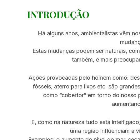
INTRODUÇÃO
Há alguns anos, ambientalistas vêm nos
mudança
Estas mudanças podem ser naturais, como
também, e mais preocupan
Ações provocadas pelo homem como: desm
fósseis, aterro para lixos etc. são grand
como “cobertor” em torno do nosso p
aumentand
E, como na natureza tudo está interligad
uma região influenciam a v
Exemplos: o aumento do nível do mar, seca