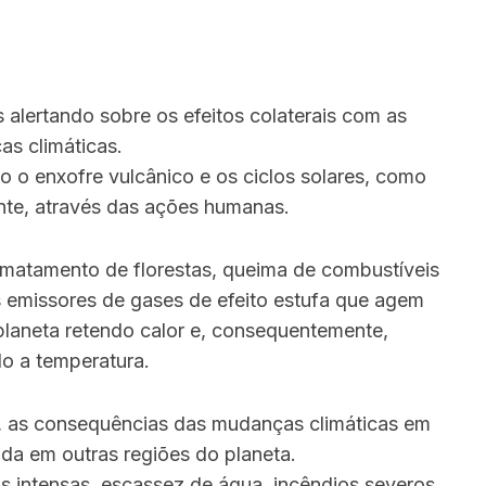
 alertando sobre os efeitos colaterais com as
s climáticas.
 o enxofre vulcânico e os ciclos solares, como
te, através das ações humanas.
atamento de florestas, queima de combustíveis
es emissores de gases de efeito estufa que agem
laneta retendo calor e, consequentemente,
o a temperatura.
o, as consequências das mudanças climáticas em
ida em outras regiões do planeta.
s intensas, escassez de água, incêndios severos,