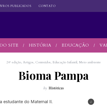
IVROS PUBLICADOS
CONTATO
DO SITE
HISTÓRIA
EDUCAÇÃO
VA
24ª edição
,
Artigos
,
Conteúdos
,
Educação Infantil
,
Meio ambiente
Bioma Pampa
by
Históricas