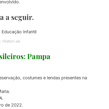
envolvido.
a a seguir.
: Histori-se
sileiros: Pampa
preservação, costumes e lendas presentes na
Maria.
A.
ro de 2022.