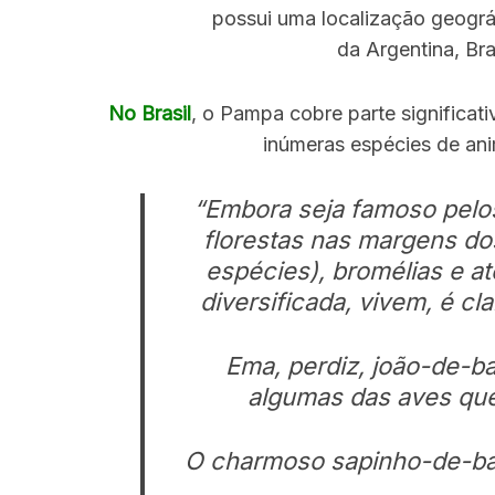
possui uma localização geográ
da Argentina, Bra
No Brasil
, o Pampa cobre parte significat
inúmeras espécies de ani
“Embora seja famoso pel
florestas nas margens dos
espécies), bromélias e at
diversificada, vivem, é cl
Ema, perdiz, joão-de-ba
algumas das aves qu
O charmoso sapinho-de-bar