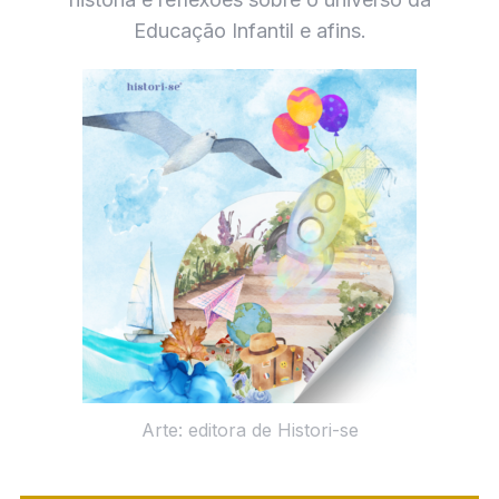
f
Educação Infantil e afins.
o
r
:
Arte: editora de Histori-se