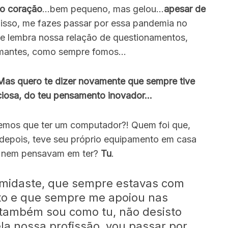
do coração
…bem pequeno, mas gelou…
apesar de
 isso, me fazes passar por essa pandemia no
e lembra nossa relação de questionamentos,
amantes, como sempre fomos…
as quero te dizer novamente que sempre tive
enciosa, do teu pensamento inovador…
 temos que ter um computador?! Quem foi que,
depois, teve seu próprio equipamento em casa
a nem pensavam em ter?
Tu
.
timidaste, que sempre estavas com
to e que sempre me apoiou nas
 também sou como tu, não desisto
la nossa profissão, vou passar por