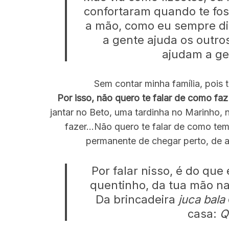
confortaram quando te fos
a mão, como eu sempre di
a gente ajuda os outr
S
ajudam a ge
e
a
Sem contar minha família, pois
r
c
Por isso, não quero te falar de como f
h
jantar no Beto, uma tardinha no Marinho
f
fazer…Não quero te falar de como tem
o
permanente de chegar perto, de 
r
:
Por falar nisso, é do que 
quentinho, da tua mão na 
Da brincadeira
juca bala
casa:
Q