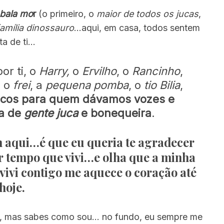
 bala mo
r
(o primeiro, o
maior de todos os jucas
,
família dinossauro
…aqui, em casa, todos sentem
lta de ti…
r ti, o
Harry,
o
Ervilho
, o
Rancinho
,
, o
frei
, a
pequena pomba
, o
tio Bilia
,
ecos para quem dávamos vozes e
a de
gente juca
e bonequeira
.
m aqui…é que eu queria
te agradecer
or tempo que vivi…e olha que a minha
vivi contigo me aquece o coração até
hoje.
, mas sabes como sou… no fundo, eu sempre me