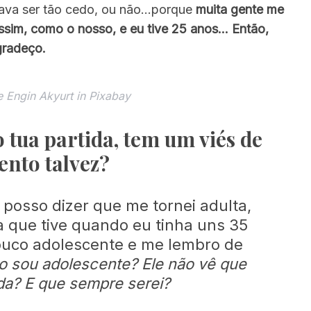
isava ser tão cedo, ou não…porque
muita gente me
sim, como o nosso, e eu tive 25 anos… Então,
gradeço.
e Engin Akyurt in Pixabay
tua partida, tem um viés de
ento talvez?
posso dizer que me tornei adulta,
a que tive quando eu tinha uns 35
ouco adolescente e me lembro de
o sou adolescente? Ele não vê que
da?
E que sempre serei?