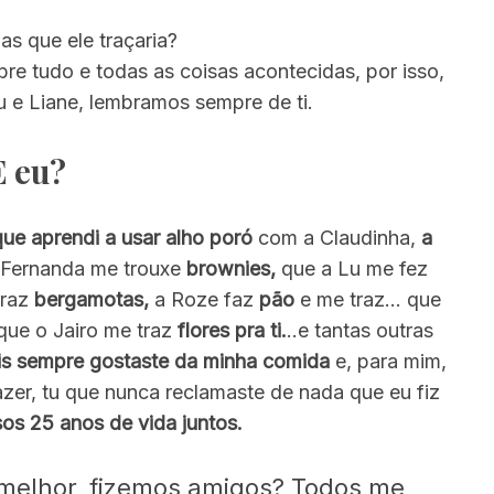
as que ele traçaria?
e tudo e todas as coisas acontecidas, por isso,
 e Liane, lembramos sempre de ti.
E eu?
ue aprendi a usar alho poró
com a Claudinha,
a
a Fernanda me trouxe
brownies,
que a Lu me fez
traz
bergamotas,
a Roze faz
pão
e me traz… que
que o Jairo me traz
flores pra ti.
..e tantas outras
is sempre gostaste da minha comida
e, para mim,
azer, tu que nunca reclamaste de nada que eu fiz
os 25 anos de vida juntos.
 melhor, fizemos amigos? Todos me