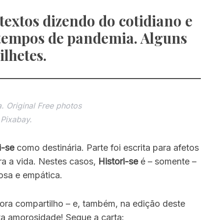
textos dizendo do cotidiano e
 tempos de pandemia. Alguns
ilhetes.
. Original Free photos
 Pixabay.
i-se
como destinária. Parte foi escrita para afetos
ra a vida. Nestes casos,
Histori-se
é – somente –
osa e empática.
gora compartilho – e, também, na edição deste
a amorosidade! Segue a carta: