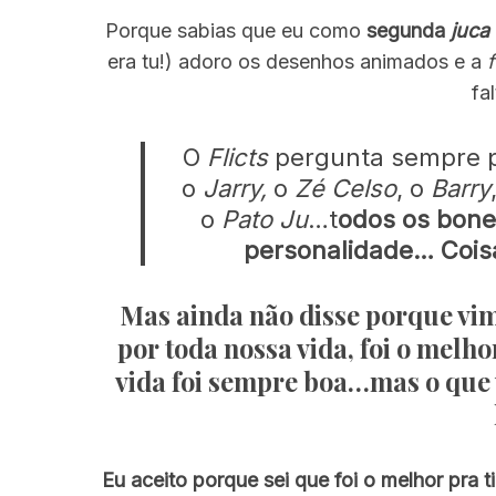
Porque sabias que eu como
segunda
juca
era tu!) adoro os desenhos animados e a
fa
O
Flicts
pergunta sempre po
o
Jarry,
o
Zé Celso
, o
Barry
o
Pato Ju
…t
odos os bon
personalidade… Cois
Mas ainda não disse porque vi
por toda nossa vida
, foi o melh
vida foi sempre boa…mas o que 
Eu aceito porque sei que foi o melhor pra ti