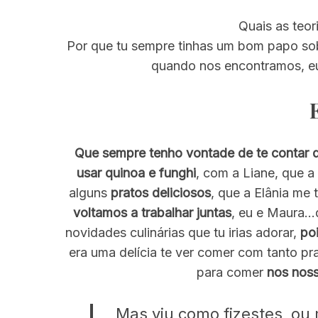
Quais as teori
Por que tu sempre tinhas um bom papo sobr
quando nos encontramos, eu
Que sempre tenho vontade de te contar q
usar quinoa e funghi
, com a Liane, que 
alguns
pratos deliciosos
, que a Elânia me 
voltamos a trabalhar juntas
, eu e Maura…
novidades culinárias que tu irias adorar,
po
era uma delícia te ver comer com tanto pr
para comer
nos noss
Mas viu como fizestes, ou