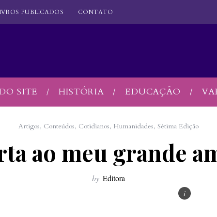
IVROS PUBLICADOS
CONTATO
DO SITE
HISTÓRIA
EDUCAÇÃO
VA
Artigos
,
Conteúdos
,
Cotidianos
,
Humanidades
,
Sétima Edição
rta ao meu grande a
by
Editora