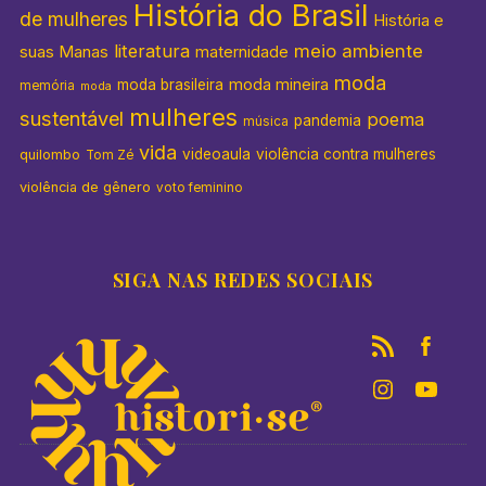
História do Brasil
de mulheres
História e
literatura
meio ambiente
suas Manas
maternidade
moda
moda mineira
moda brasileira
memória
moda
mulheres
sustentável
poema
pandemia
música
vida
videoaula
violência contra mulheres
quilombo
Tom Zé
violência de gênero
voto feminino
SIGA NAS REDES SOCIAIS