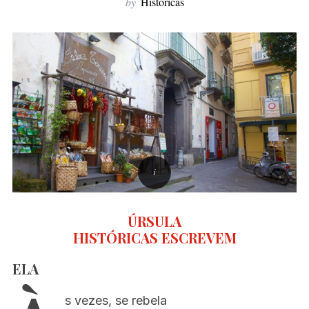
by
Históricas
f
o
r
:
ÚRSULA
HISTÓRICAS ESCREVEM
ELA
s vezes, se rebela