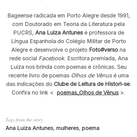
Bageense radicada em Porto Alegre desde 1991,
com Doutorado em Teoria da Literatura pela
PUCRS,
Ana Luiza Antunes
é professora de
Língua Espanhola do Colégio Militar de Porto
Alegre e desenvolve o projeto
Foto#verso
na
rede social
Facebook
. Escritora premiada, Ana
S
Luiza nos brinda com poemas e crônicas. Seu
e
recente livro de poemas
Olhos de Vênus
é uma
a
das indicações do
Clube de Leitura de Histori-se
.
r
c
Confira no link <
poemas_Olhos de Vênus
>.
h
f
o
r
Tags from the story
:
Ana Luiza Antunes
,
mulheres
,
poema