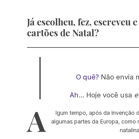
Já escolheu, fez, escreveu 
cartões de Natal?
O quê?
Não envia 
Ah…
Hoje você usa
e
A
lgum tempo, após da invenção da
algumas partes da Europa, como na
natalin