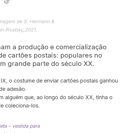
&
Imagem de S. Hermann &
 in Pixabay_2021.
nam a produção e comercialização
de cartões postais: populares no
 em grande parte do século XX.
 XIX, o costume de enviar cartões postais ganhou
de adesão.
m alguém que, ao longo do século XX, tinha o
e coleciona-los.
ieta – vestida para