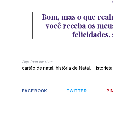
Bom, mas
o que rea
você receba os meus
S
e
felicidades,
a
r
c
h
f
Tags from the story
o
cartão de natal
,
história de Natal
,
Historieta
r
:
FACEBOOK
TWITTER
PI