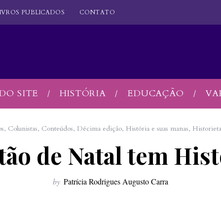
IVROS PUBLICADOS
CONTATO
DO SITE
HISTÓRIA
EDUCAÇÃO
VA
os
,
Colunistas
,
Conteúdos
,
Décima edição
,
História e suas manas
,
Historiet
tão de Natal tem Hist
by
Patrícia Rodrigues Augusto Carra