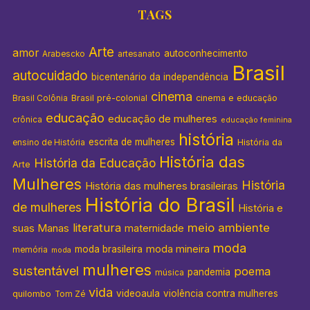
TAGS
Arte
amor
autoconhecimento
Arabescko
artesanato
Brasil
autocuidado
bicentenário da independência
cinema
Brasil pré-colonial
cinema e educação
Brasil Colônia
educação
educação de mulheres
crônica
educação feminina
história
escrita de mulheres
História da
ensino de História
História das
História da Educação
Arte
Mulheres
História
História das mulheres brasileiras
História do Brasil
de mulheres
História e
literatura
meio ambiente
suas Manas
maternidade
moda
moda mineira
moda brasileira
memória
moda
mulheres
sustentável
poema
pandemia
música
vida
videoaula
violência contra mulheres
quilombo
Tom Zé