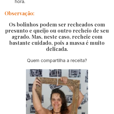
hora.
Observação:
Os bolinhos podem ser recheados com
presunto e queijo ou outro recheio de seu
agrado
. Mas, neste caso, recheie com
bastante cuidado, pois a massa é muito
delicada.
Quem compartilha a receita?
S
e
a
r
c
h