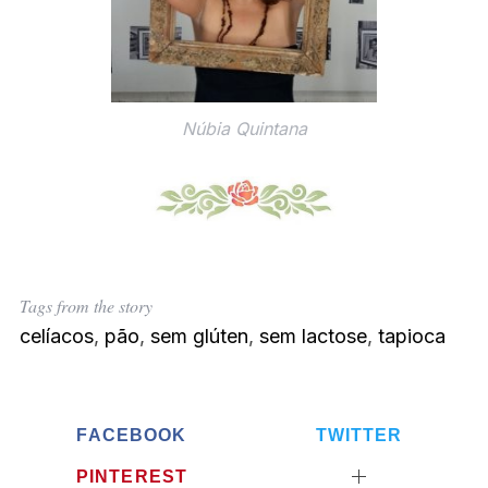
f
o
r
:
Núbia Quintana
Tags from the story
celíacos
,
pão
,
sem glúten
,
sem lactose
,
tapioca
FACEBOOK
TWITTER
PINTEREST