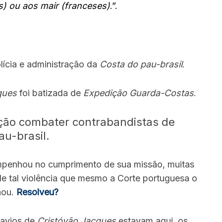
) ou aos mair (franceses)
.”.
olícia e administração da
Costa do pau-brasil
.
ques
foi batizada de
Expedição Guarda-Costas
.
nção combater contrabandistas de
au-brasil.
mpenhou no cumprimento de sua missão, muitas
e tal violência que mesmo a Corte portuguesa o
nou.
Resolveu?
 navios de
Cristóvão Jacques
estavam aqui, os