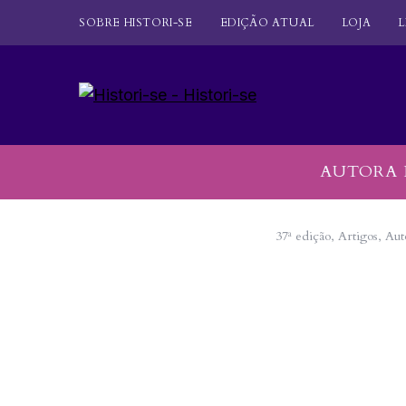
SOBRE HISTORI-SE
EDIÇÃO ATUAL
LOJA
L
AUTORA 
37ª edição
,
Artigos
,
Aut