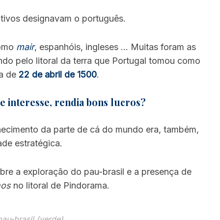
tivos designavam o português.
como
mair
, espanhóis, ingleses … Muitas foram as
do pelo litoral da terra que Portugal tomou como
ta de
22 de abril de 1500
.
 interesse, rendia bons lucros?
nhecimento da parte de cá do mundo era, também,
de estratégica.
re a exploração do pau-brasil e a presença de
nos
no litoral de Pindorama.
au-brasil (verde)