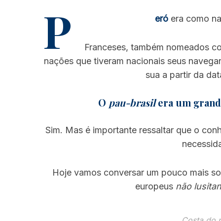
P
eró
era como na
Franceses, também nomeados 
nações que tiveram nacionais seus navegan
sua a partir da da
O
pau-brasil
era um grande
Sim. Mas é importante ressaltar que o co
necessida
Hoje vamos conversar um pouco mais sob
europeus
não lusita
Costa do p