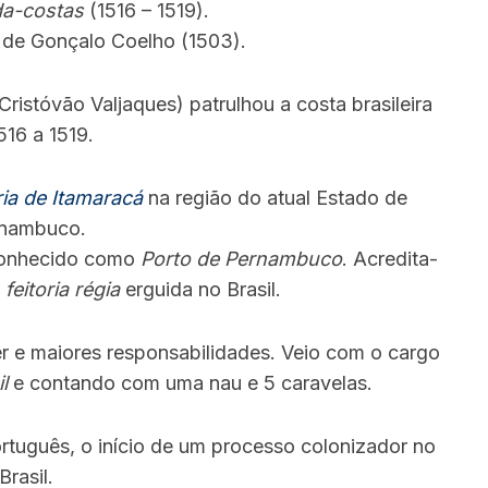
da-costas
(1516 – 1519).
 de Gonçalo Coelho (1503).
Cristóvão Valjaques) patrulhou a costa brasileira
516 a 1519.
ria de Itamaracá
na região do atual Estado de
nambuco.
a conhecido como
Porto de Pernambuco
. Acredita-
a
feitoria régia
erguida no Brasil.
r e maiores responsabilidades. Veio com o cargo
l
e contando com uma nau e 5 caravelas.
ortuguês, o início de um processo colonizador no
Brasil.