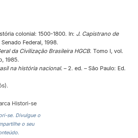
tória colonial: 1500-1800. In:
J. Capistrano de
do Senado Federal, 1998.
Geral da Civilização Brasileira HGCB
. Tomo I, vol.
o, 1985.
sil na história nacional.
– 2. ed. – São Paulo: Ed.
ós).
ori-se. Divulgue o
mpartilhe o seu
onteúdo.