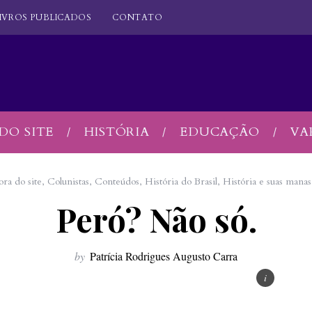
IVROS PUBLICADOS
CONTATO
DO SITE
HISTÓRIA
EDUCAÇÃO
VA
ora do site
,
Colunistas
,
Conteúdos
,
História do Brasil
,
História e suas manas
Peró? Não só.
by
Patrícia Rodrigues Augusto Carra