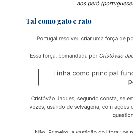
aos peró (portugueses
Tal como gato e rato
Portugal resolveu criar uma força de p
Essa força, comandada por
Cristóvão Ja
Tinha como principal fu
p
Cristóvão Jaques, segundo consta, se e
vezes, usando de selvageria, com ações d
questio
Não. Primeiro, a vastidão do litoral: os