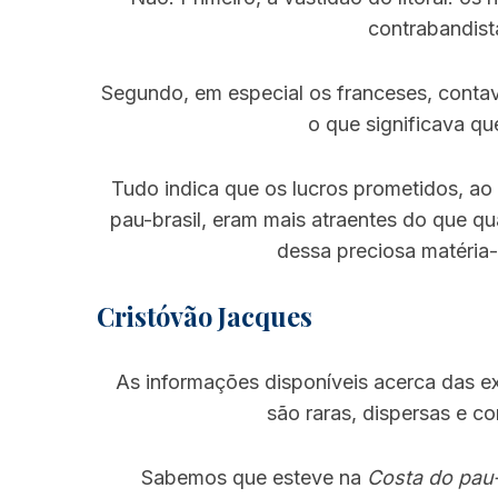
contrabandist
Segundo, em especial os franceses, contav
S
o que significava qu
e
a
r
Tudo indica que os lucros prometidos, ao
c
pau-brasil, eram mais atraentes do que q
h
dessa preciosa matéria
f
o
Cristóvão Jacques
r
:
As informações disponíveis acerca das 
são raras, dispersas e con
Sabemos que esteve na
Costa do pau-