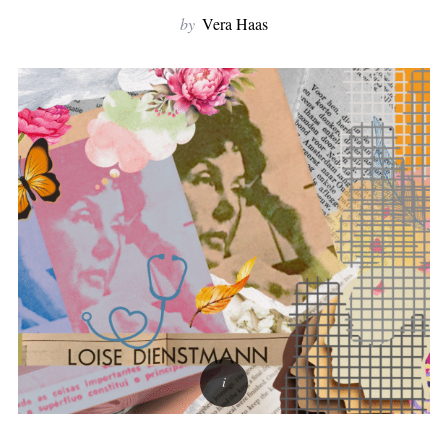
f
by
Vera Haas
o
r
: