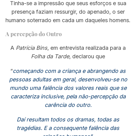
Tinha-se a impressão que seus esforços e sua
presença faziam ressurgir, do apenado, o ser
humano soterrado em cada um daqueles homens.
S
e
A percepção do Outro
a
r
A
Patrícia Bins
, em entrevista realizada para a
c
h
Folha da Tarde
, declarou que
f
o
“
começando com a criança e abrangendo as
r
pessoas adultas em geral, desenvolveu-se no
:
mundo uma falência dos valores reais que se
caracteriza inclusive, pela não-percepção da
carência do outro.
Daí resultam todos os dramas, todas as
tragédias. E a consequente falência das