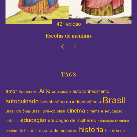
:
42ª edição
Escolas de meninas
TAGS
Arte
amor
autoconhecimento
Arabescko
artesanato
Brasil
autocuidado
bicentenário da independência
cinema
Brasil pré-colonial
cinema e educação
Brasil Colônia
educação
educação de mulheres
crônica
educação feminina
história
escrita de mulheres
História da
ensino de História