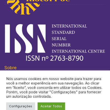
Sobre
Nós usamos cookies em nosso website para trazer para
você a melhor experiência em sua navegação. Ao clicar
em “Aceito”, você concorda em utilizar todos os Cookies.
Porém, você pode visitar "Configurações" para fornecer
HISTORI-SE® É UMA MARCA REGISTRADA.
um autorização controlada.
Configurações
Aceitar Todos
TOPO DA PÁGINA