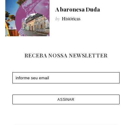
f
A baronesa Duda
o
by
Históricas
r
:
RECEBA NOSSA NEWSLETTER
Newsletter