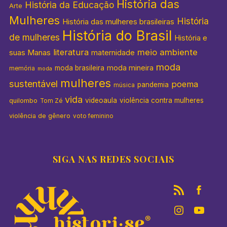
História das
História da Educação
Arte
Mulheres
História
História das mulheres brasileiras
História do Brasil
de mulheres
História e
literatura
meio ambiente
suas Manas
maternidade
moda
moda mineira
moda brasileira
memória
moda
mulheres
sustentável
poema
pandemia
música
vida
videoaula
violência contra mulheres
quilombo
Tom Zé
violência de gênero
voto feminino
SIGA NAS REDES SOCIAIS