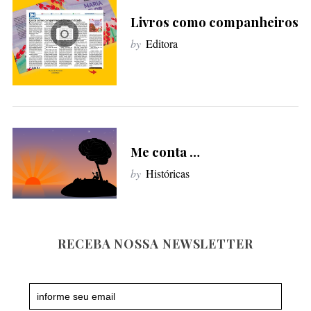
f
Livros como companheiros
o
by
Editora
r
:
Me conta …
by
Históricas
RECEBA NOSSA NEWSLETTER
Newsletter