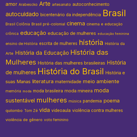
Arte
amor
autoconhecimento
Arabescko
artesanato
Brasil
autocuidado
bicentenário da independência
cinema
Brasil pré-colonial
cinema e educação
Brasil Colônia
educação
educação de mulheres
crônica
educação feminina
história
escrita de mulheres
História da
ensino de História
História das
História da Educação
Arte
Mulheres
História
História das mulheres brasileiras
História do Brasil
de mulheres
História e
literatura
meio ambiente
suas Manas
maternidade
moda
moda mineira
moda brasileira
memória
moda
mulheres
sustentável
poema
pandemia
música
vida
videoaula
violência contra mulheres
quilombo
Tom Zé
violência de gênero
voto feminino