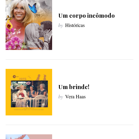
f
o
Um corpo incômodo
r
by
Históricas
:
Um brinde!
by
Vera Haas