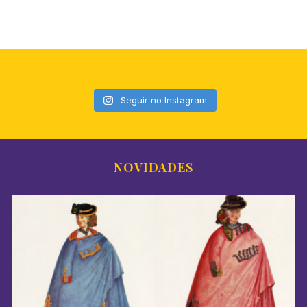
S
e
a
r
c
h
f
Seguir no Instagram
o
r
:
NOVIDADES