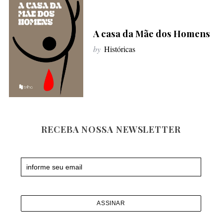
f
o
A casa da Mãe dos Homens
r
:
by
Históricas
RECEBA NOSSA NEWSLETTER
Newsletter