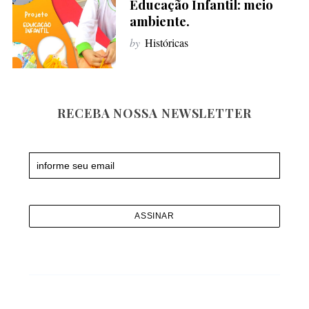
Educação Infantil: meio
f
ambiente.
o
by
Históricas
r
:
RECEBA NOSSA NEWSLETTER
Newsletter