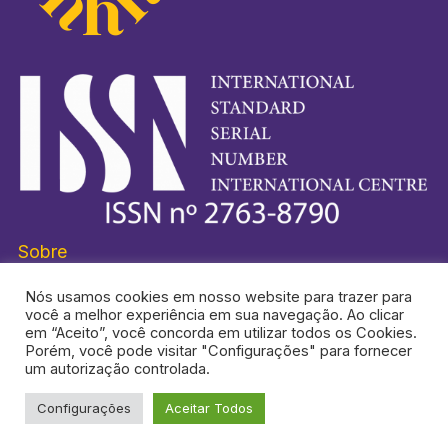
Sobre
Nós usamos cookies em nosso website para trazer para
você a melhor experiência em sua navegação. Ao clicar
em “Aceito”, você concorda em utilizar todos os Cookies.
Porém, você pode visitar "Configurações" para fornecer
HISTORI-SE® É UMA MARCA REGISTRADA.
um autorização controlada.
Configurações
Aceitar Todos
TOPO DA PÁGINA