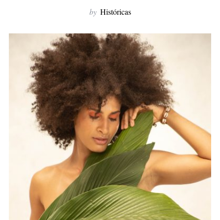
f
by
Históricas
o
r
: