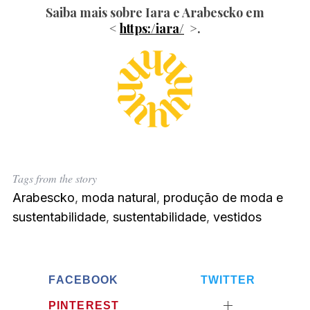
Saiba mais sobre Iara e Arabescko em
<
https:/iara/
>.
S
e
a
r
c
h
Tags from the story
f
Arabescko
,
moda natural
,
produção de moda e
o
sustentabilidade
,
sustentabilidade
,
vestidos
r
:
FACEBOOK
TWITTER
PINTEREST