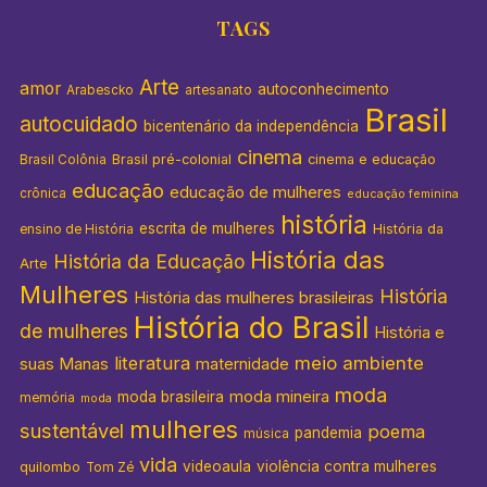
TAGS
Arte
amor
autoconhecimento
Arabescko
artesanato
Brasil
autocuidado
bicentenário da independência
cinema
Brasil pré-colonial
cinema e educação
Brasil Colônia
educação
educação de mulheres
crônica
educação feminina
história
escrita de mulheres
História da
ensino de História
História das
História da Educação
Arte
Mulheres
História
História das mulheres brasileiras
História do Brasil
de mulheres
História e
literatura
meio ambiente
suas Manas
maternidade
moda
moda mineira
moda brasileira
memória
moda
mulheres
sustentável
poema
pandemia
música
vida
videoaula
violência contra mulheres
quilombo
Tom Zé