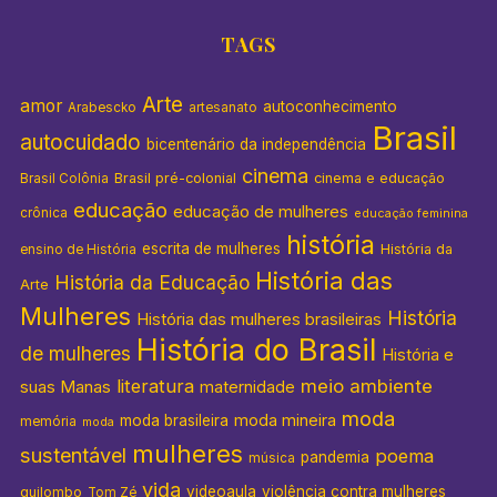
TAGS
Arte
amor
autoconhecimento
Arabescko
artesanato
Brasil
autocuidado
bicentenário da independência
cinema
Brasil pré-colonial
cinema e educação
Brasil Colônia
educação
educação de mulheres
crônica
educação feminina
história
escrita de mulheres
História da
ensino de História
História das
História da Educação
Arte
Mulheres
História
História das mulheres brasileiras
História do Brasil
de mulheres
História e
literatura
meio ambiente
suas Manas
maternidade
moda
moda mineira
moda brasileira
memória
moda
mulheres
sustentável
poema
pandemia
música
vida
videoaula
violência contra mulheres
quilombo
Tom Zé