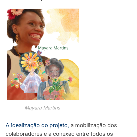
Mayara Martins
S
e
A idealização do projeto,
a mobilização dos
a
colaboradores e a conexão entre todos os
r